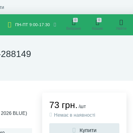
ти
0
0
ПН-ПТ 9:00-17:30
Вибране
Кошик
Увійти
-288149
73 грн.
/шт
 2026 BLUE)
Немає в наявності
Купити