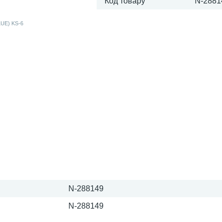
Код товару
N-2881
N-288149
N-288149