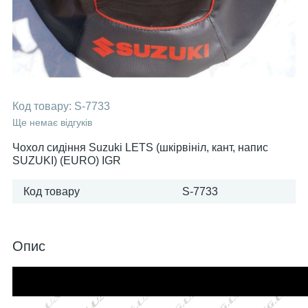
Код товару:
S-7733
Ще немає відгуків
Чохол сидіння Suzuki LETS (шкірвініл, кант, напис
SUZUKI) (EURO) IGR
Код товару
S-7733
Опис