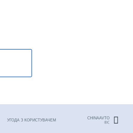
CHINAAVTO
УГОДА З КОРИСТУВАЧЕМ
®ℂ