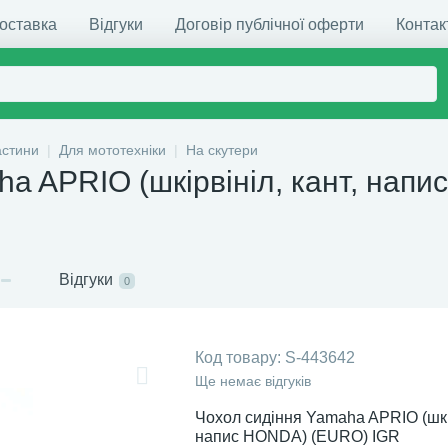
доставка
Відгуки
Договір публічної оферти
Контак
астини
Для мототехніки
На скутери
ha APRIO (шкірвініл, кант, нап
Відгуки
0
Код товару:
S-443642
Ще немає відгуків
Чохол сидіння Yamaha APRIO (шкір
напис HONDA) (EURO) IGR