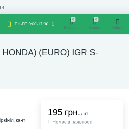
ти
0
0
ПН-ПТ 9:00-17:30
Вибране
Кошик
Увійти
ис HONDA) (EURO) IGR S-
195 грн.
/шт
вініл, кант,
Немає в наявності