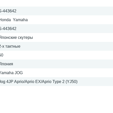
S-443642
Honda Yamaha
S-443642
Японские скутеры
2-х тактные
50
Япония
Yamaha JOG
Jog 4JP Aprio/Aprio EX/Aprio Type 2 (YJ50)