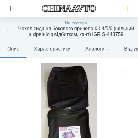
CHINAAVTO
На скутери
Чохол сидіння бокового причепа ІЖ 4/5/6 (щільний
шкірвініл з відбитком, кант) IGR S-443759
Опис
Характеристики
Аналоги
Відгу