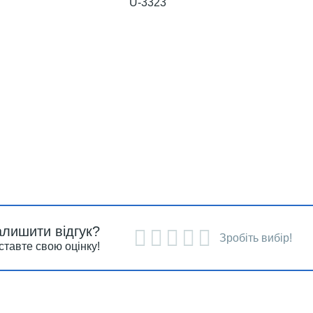
U-3323
алишити відгук?
Зробіть вибір!
ставте свою оцінку!