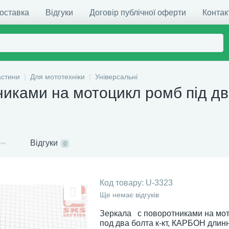
доставка
Відгуки
Договір публічної оферти
Контак
астини
Для мототехніки
Універсальні
никами на мотоцикл ромб під дв
Відгуки
0
Код товару:
U-3323
Ще немає відгуків
Зеркала с поворотниками на мо
под два болта к-кт, КАРБОН длин