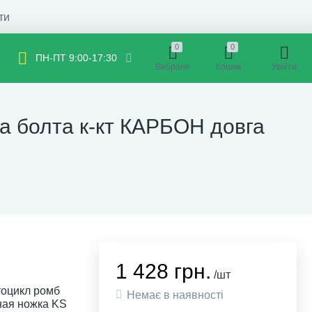
ти
0
0
ПН-ПТ 9:00-17:30
Вибране
Кошик
Увійти
а болта к-кт КАРБОН довга
1 428 грн.
/шт
тоцикл ромб
Немає в наявності
ная ножка KS