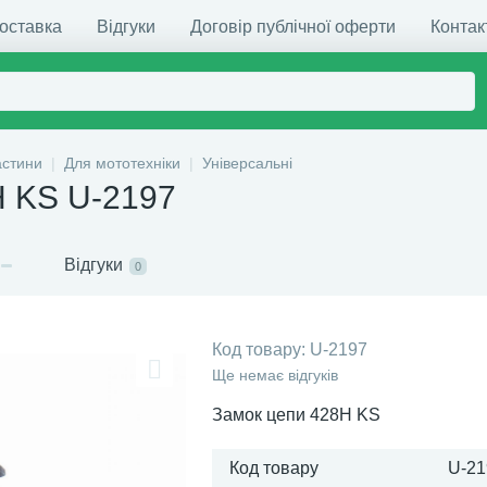
доставка
Відгуки
Договір публічної оферти
Контак
астини
Для мототехніки
Універсальні
H KS U-2197
Відгуки
0
Код товару:
U-2197
Ще немає відгуків
Замок цепи 428H KS
Код товару
U-21