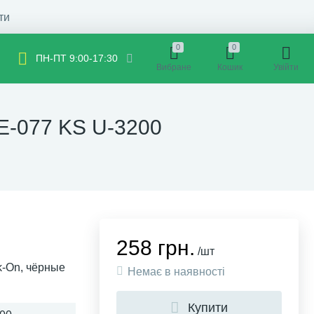
ти
0
0
ПН-ПТ 9:00-17:30
Вибране
Кошик
Увійти
PE-077 KS U-3200
258 грн.
/шт
k-On, чёрные
Немає в наявності
Купити