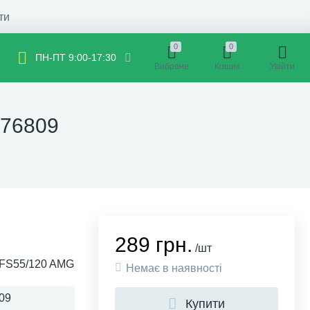
ти
0
0
ПН-ПТ 9:00-17:30
Вибране
Кошик
Увійти
276809
289 грн.
/шт
M FS55/120 AMG
Немає в наявності
09
Купити