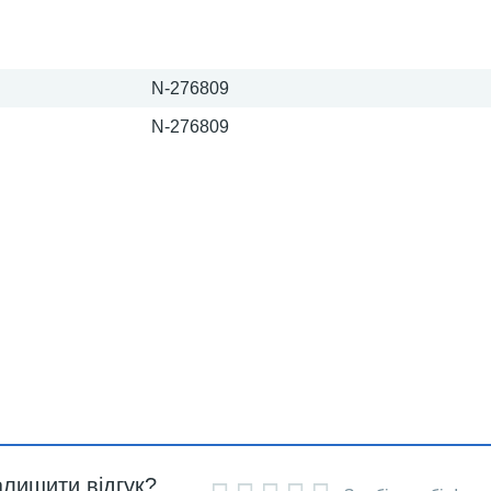
N-276809
N-276809
алишити відгук?