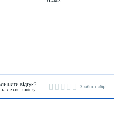
U-4403
алишити відгук?
Зробіть вибір!
ставте свою оцінку!