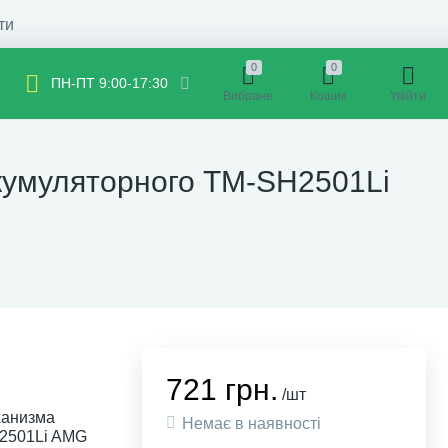
ти
0
0
ПН-ПТ 9:00-17:30
Вибране
Кошик
Увійти
акумуляторного TM-SH2501Li
721 грн.
/шт
ханизма
Немає в наявності
H2501Li AMG