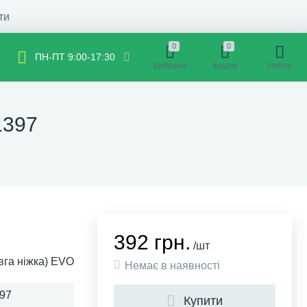
ти
0
0
ПН-ПТ 9:00-17:30
Вибране
Кошик
Увійти
1397
392 грн.
/шт
вга ніжка) EVO
Немає в наявності
97
Купити