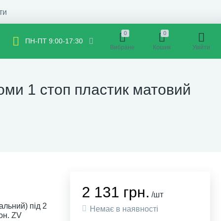
ти
0
0
ПН-ПТ 9:00-17:30
Вибране
Кошик
Увійти
оми 1 стоп пластик матовий
2 131 грн.
/шт
альний) під 2
Немає в наявності
он. ZV