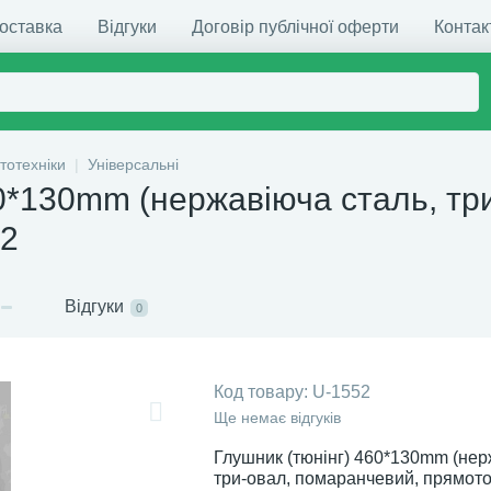
доставка
Відгуки
Договір публічної оферти
Контак
тотехніки
Універсальні
60*130mm (нержавіюча сталь, тр
52
Відгуки
0
Код товару:
U-1552
Ще немає відгуків
Глушник (тюнінг) 460*130mm (нер
три-овал, помаранчевий, прямото