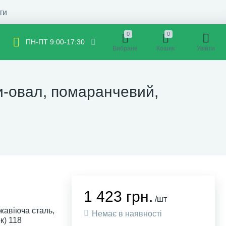
ти
0
0
ПН-ПТ 9:00-17:30
Вибране
Кошик
Увійти
и-овал, помаранчевий,
1 423 грн.
/шт
жавіюча сталь,
Немає в наявності
к) 118