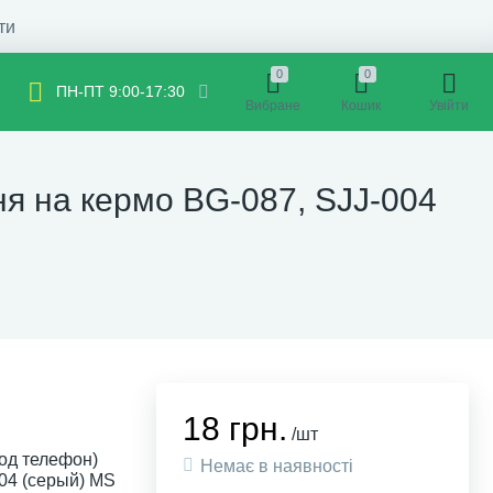
ти
0
0
ПН-ПТ 9:00-17:30
Вибране
Кошик
Увійти
ня на кермо BG-087, SJJ-004
18 грн.
/шт
од телефон)
Немає в наявності
004 (серый) MS