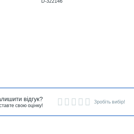
D-322146
алишити відгук?
Зробіть вибір!
ставте свою оцінку!