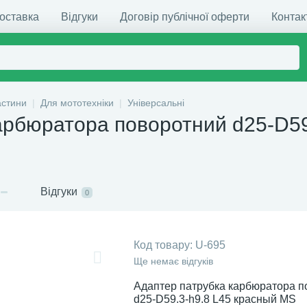
доставка
Відгуки
Договір публічної оферти
Контак
астини
Для мототехніки
Універсальні
арбюратора поворотний d25-D59
Відгуки
0
Код товару:
U-695
Ще немає відгуків
Адаптер патрубка карбюратора 
d25-D59.3-h9.8 L45 красный MS